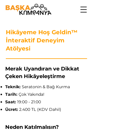
Hikâyeme Hoş Geldin™
İnteraktif Deneyim
Atölyesi
Merak Uyandıran ve Dikkat
Çeken Hik
â
yeleştirme
Teknik:
Seratonin & Bağ Kurma
Tarih:
Çok Yakında!
Saat:
19:00 - 21:00
Ücret:
2.400 TL (KDV Dahil)
Neden Katılmalısın?