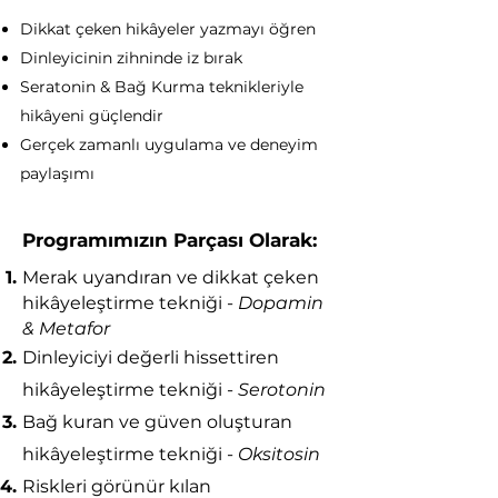
Dikkat çeken hik
â
yeler yazmayı öğren
Dinleyicinin zihninde iz bırak
Seratonin & Bağ Kurma teknikleriyle
hik
â
yeni güçlendir
Gerçek zamanlı uygulama ve deneyim
paylaşımı
Programımızın Parçası Olarak:
Merak uyandıran ve dikkat çeken
hik
â
yeleştirme tekniği -
Dopamin
& Metafor
Dinleyiciyi değerli hissettiren
hik
â
yeleştirme tekniği -
Serotonin
Bağ kuran ve güven oluşturan
hik
â
yeleştirme tekniği -
Oksitosin
Riskleri görünür kılan