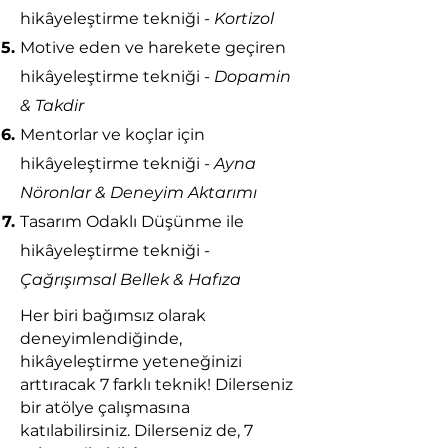
hik
â
yeleştirme tekniği -
Kortizol
Motive eden ve harekete geçiren
hik
â
yeleştirme tekniği -
Dopamin
& Takdir
Mentorlar ve koçlar için
hik
â
yeleştirme tekniği -
Ayna
Nöronlar & Deneyim Aktarımı
Tasarım Odaklı Düşünme ile
hik
â
yeleştirme tekniği -
Çağrışımsal Bellek & Hafıza
Her biri bağımsız olarak
deneyimlendiğinde,
hik
â
yeleştirme yeteneğinizi
arttıracak 7 farklı teknik! Dilerseniz
bir atölye çalışmasına
katılabilirsiniz. Dilerseniz de, 7