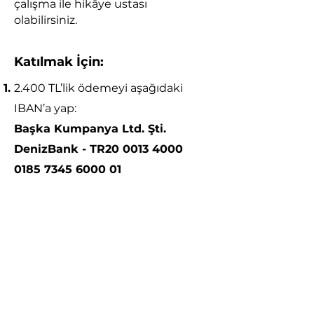
çalışma ile hik
â
ye ustası
olabilirsiniz.
Katılmak İçin:
2.400 TL’lik ödemeyi aşağıdaki
IBAN’a yap:
Başka Kumpanya Ltd. Şti.
DenizBank - TR20 0013 4000
0185 7345 6000 01
Açıklama:
Ad, Soyad
Dekontu ve fatura bilgilerini şu
adrese gönder:
fatih.guvercin@baskakumpanya.c
om
Hepsi bu kadar! Mailin geldikten
sonra yerin ayrılır.